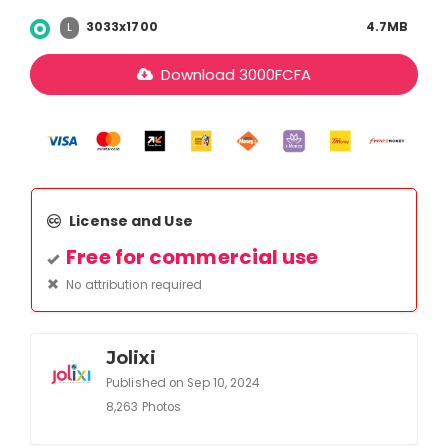
3033x1700
4.7MB
L
Download
3000
FCFA
License and Use
Free for commercial use
No attribution required
Jolixi
Published on Sep 10, 2024
8,263 Photos