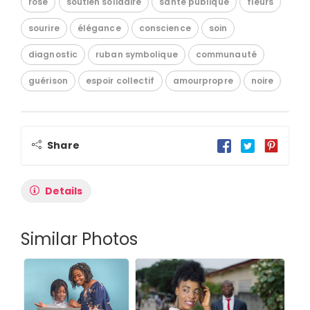
rose
soutien solidaire
santé publique
fleurs
sourire
élégance
conscience
soin
diagnostic
ruban symbolique
communauté
guérison
espoir collectif
amourpropre
noire
Share
Details
Similar Photos