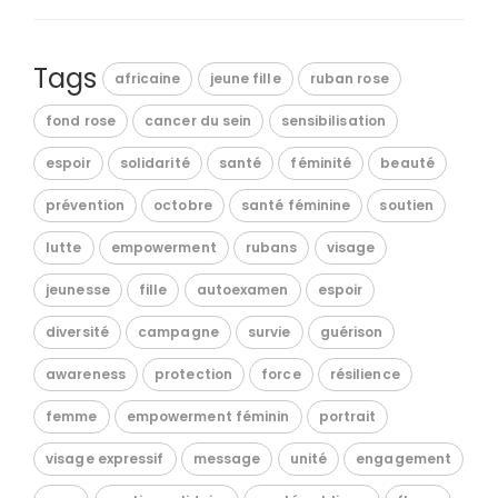
Tags
africaine
jeune fille
ruban rose
fond rose
cancer du sein
sensibilisation
espoir
solidarité
santé
féminité
beauté
prévention
octobre
santé féminine
soutien
lutte
empowerment
rubans
visage
jeunesse
fille
autoexamen
espoir
diversité
campagne
survie
guérison
awareness
protection
force
résilience
femme
empowerment féminin
portrait
visage expressif
message
unité
engagement