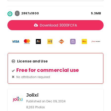
2867x1800
5.3MB
L
Download
3000
FCFA
License and Use
Free for commercial use
No attribution required
Jolixi
Published on Dec 09, 2024
8,263 Photos