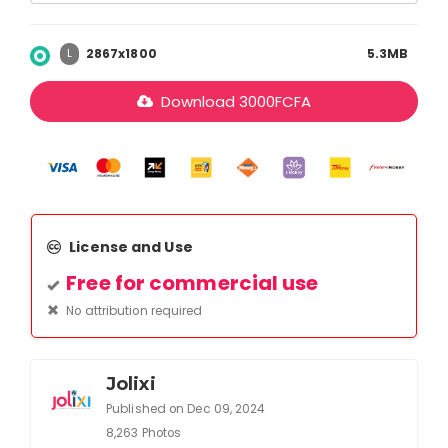
2867x1800
5.3MB
L
Download
3000
FCFA
License and Use
Free for commercial use
No attribution required
Jolixi
Published on Dec 09, 2024
8,263 Photos