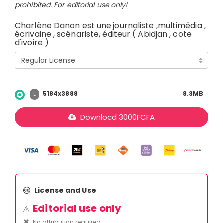
prohibited. For editorial use only!
Charlène Danon est une journaliste ,multimédia ,
écrivaine , scénariste, éditeur ( Abidjan , cote
d'ivoire )
5184x3888
8.3MB
L
Download
3000
FCFA
License and Use
Editorial use only
No attribution required