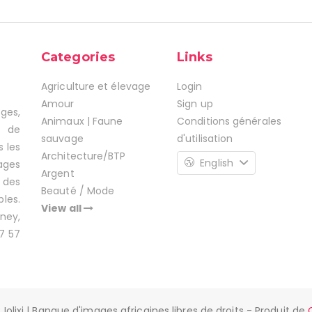
Categories
Links
Agriculture et élevage
Login
Amour
Sign up
ages,
Animaux | Faune
Conditions générales
s de
sauvage
d'utilisation
s les
Architecture/BTP
English
ages
Argent
 des
Beauté / Mode
les.
View all
ney,
7 57
Jolixi | Banque d'images africaines libres de droits - Produit de