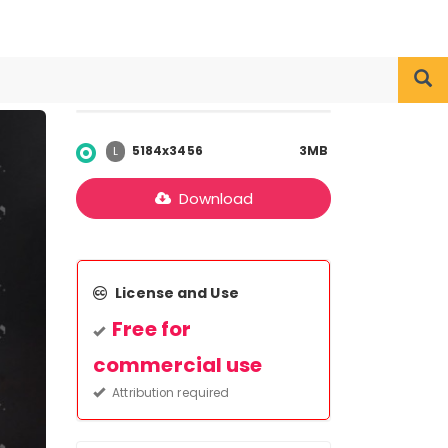
5184x3456
3MB
L
Download
License and Use
Free for
commercial use
Attribution required