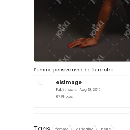
Femme pensive avec coiffure afro
elsimage
Published on Aug 18, 2019
67 Photos
Tags
femme
africaine
belle