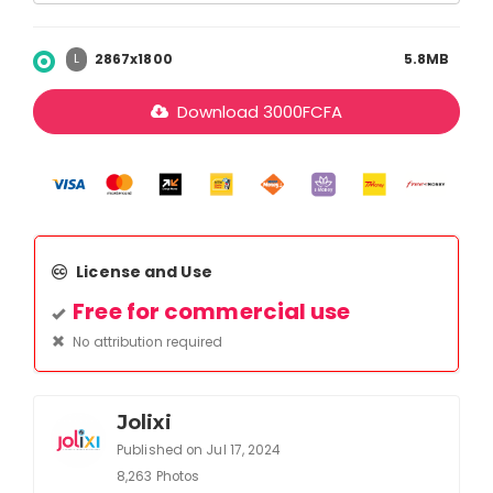
2867x1800
5.8MB
L
Download
3000
FCFA
License and Use
Free for commercial use
No attribution required
Jolixi
Published on Jul 17, 2024
8,263 Photos