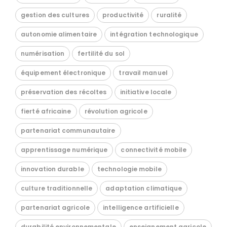
gestion des cultures
productivité
ruralité
autonomie alimentaire
intégration technologique
numérisation
fertilité du sol
équipement électronique
travail manuel
préservation des récoltes
initiative locale
fierté africaine
révolution agricole
partenariat communautaire
apprentissage numérique
connectivité mobile
innovation durable
technologie mobile
culture traditionnelle
adaptation climatique
partenariat agricole
intelligence artificielle
durabilité environnementale
enseignement agricole