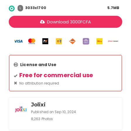
3033x1700
5.7MB
L
Download
3000
FCFA
License and Use
Free for commercial use
No attribution required
Jolixi
Published on Sep 10, 2024
8,263 Photos