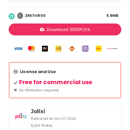
2867x1800
5.8MB
L
Download
3000
FCFA
License and Use
Free for commercial use
No attribution required
Jolixi
Published on Oct 07, 2024
8,263 Photos