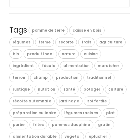
Tags
pomme de terre
caisse en bois
légumes
ferme
récolte
frais
agriculture
bio
produit local
nature
cuisine
ingrédient
fécule
alimentation
maraîcher
terroir
champ
production
traditionnel
rustique
nutrition
santé
potager
culture
récolte automnale
jardinage
sol fertile
préparation culinaire
légumes racines
plat
purée
frites
pommes dauphine
gratin
alimentation durable
végétal
éplucher