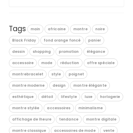
Tags
main
africaine
montre
noire
Black Friday
fond orange foncé
panier
dessin
shopping
promotion
élégance
accessoire
mode
réduction
offre spéciale
montrebracelet
style
poignet
montre moderne
design
montre élégante
esthétique
détail
lifestyle
luxe
horlogerie
montre stylée
accessoires
minimalisme
affichage de lheure
tendance
montre digitale
montre classique
accessoires de mode
vente