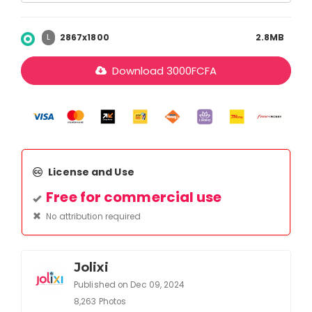
2867x1800
2.8MB
L
Download
3000
FCFA
License and Use
Free for commercial use
No attribution required
Jolixi
Published on Dec 09, 2024
8,263 Photos