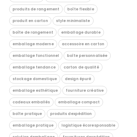
produits de rangement
boîte flexible
produit en carton
style minimaliste
boîte de rangement
emballage durable
emballage moderne
accessoire en carton
emballage fonctionnel
boîte personnalisée
emballage tendance
carton de qualité
stockage domestique
design épuré
emballage esthétique
fourniture créative
cadeaux emballés
emballage compact
boîte pratique
produits dexpédition
emballage pratique
logistique écoresponsable
solution demballage
fournitures dexpédition