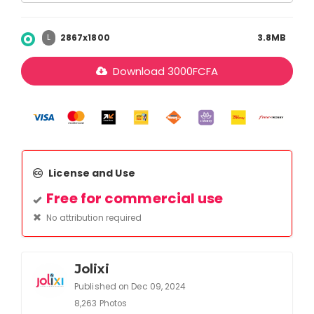
2867x1800
3.8MB
L
Download
3000
FCFA
License and Use
Free for commercial use
No attribution required
Jolixi
Published on Dec 09, 2024
8,263 Photos