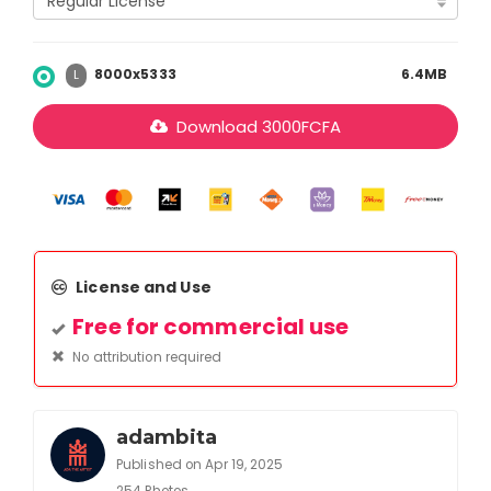
8000x5333
6.4MB
L
Download
3000
FCFA
License and Use
Free for commercial use
No attribution required
adambita
Published on Apr 19, 2025
254 Photos