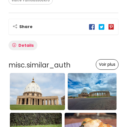
visite Yamoussoukro
Share
Details
misc.similar_auth
Voir plus