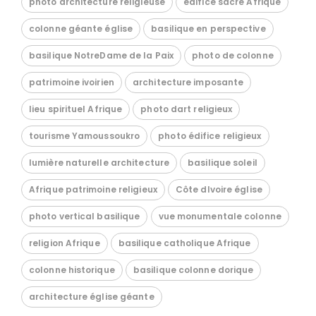
photo architecture religieuse
édifice sacré Afrique
colonne géante église
basilique en perspective
basilique NotreDame de la Paix
photo de colonne
patrimoine ivoirien
architecture imposante
lieu spirituel Afrique
photo dart religieux
tourisme Yamoussoukro
photo édifice religieux
lumière naturelle architecture
basilique soleil
Afrique patrimoine religieux
Côte dIvoire église
photo vertical basilique
vue monumentale colonne
religion Afrique
basilique catholique Afrique
colonne historique
basilique colonne dorique
architecture église géante