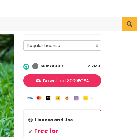
6016x4000
2.7MB
L
Download
3000
FCFA
License and Use
Free for