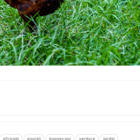
africain
poulet
bassecour
verdure
jardin