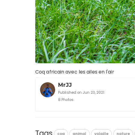
Coq africain avec les ailes en l'air
MrJJ
Published on Jun 23, 2021
8 Photos
Tags
coq
animal
volaille
nature