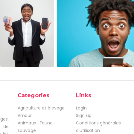
Categories
Links
Agriculture et élevage
Login
Amour
Sign up
ages,
Animaux | Faune
Conditions générales
s de
sauvage
d'utilisation
s les