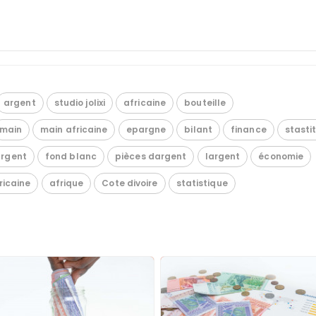
argent
studio jolixi
africaine
bouteille
main
main africaine
epargne
bilant
finance
stasti
argent
fond blanc
pièces dargent
largent
économie
ricaine
afrique
Cote divoire
statistique