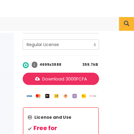
4699x3888
359.7kB
L
Download
3000
FCFA
License and Use
Free for