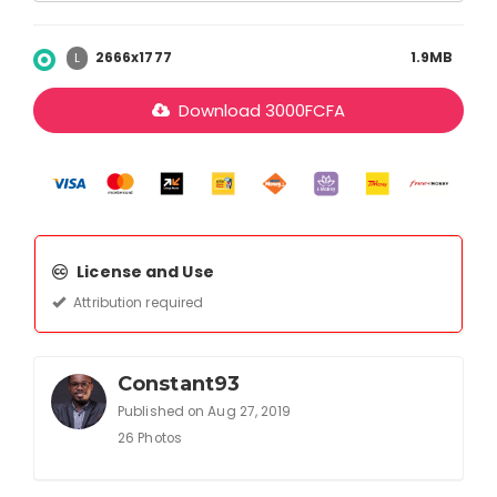
2666x1777
1.9MB
L
Download
3000
FCFA
License and Use
Attribution required
Constant93
Published on Aug 27, 2019
26 Photos