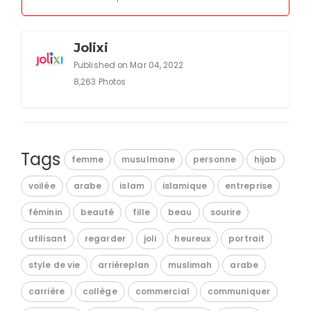
Jolixi
Published on Mar 04, 2022
8,263 Photos
Tags
femme
musulmane
personne
hijab
voilée
arabe
islam
islamique
entreprise
féminin
beauté
fille
beau
sourire
utilisant
regarder
joli
heureux
portrait
style de vie
arrièreplan
muslimah
arabe
carrière
collège
commercial
communiquer