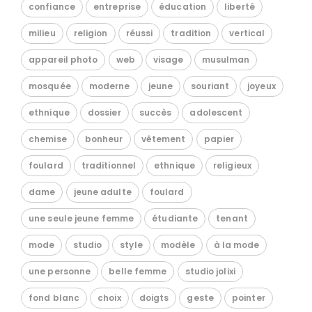
confiance
entreprise
éducation
liberté
milieu
religion
réussi
tradition
vertical
appareil photo
web
visage
musulman
mosquée
moderne
jeune
souriant
joyeux
ethnique
dossier
succès
adolescent
chemise
bonheur
vêtement
papier
foulard
traditionnel
ethnique
religieux
dame
jeune adulte
foulard
une seule jeune femme
étudiante
tenant
mode
studio
style
modèle
à la mode
une personne
belle femme
studio jolixi
fond blanc
choix
doigts
geste
pointer