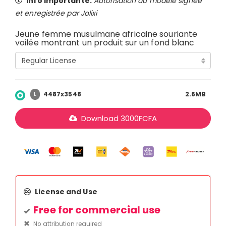
Info importante:
Autorisation du modèle signée
et enregistrée par Jolixi
Jeune femme musulmane africaine souriante
voilée montrant un produit sur un fond blanc
4487x3548
2.6MB
L
Download
3000
FCFA
License and Use
Free for commercial use
No attribution required