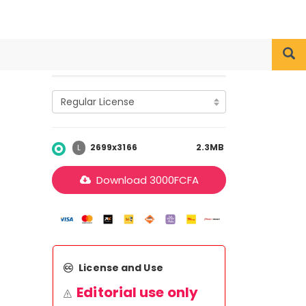
2699x3166
2.3MB
L
Download
3000
FCFA
License and Use
Editorial use only