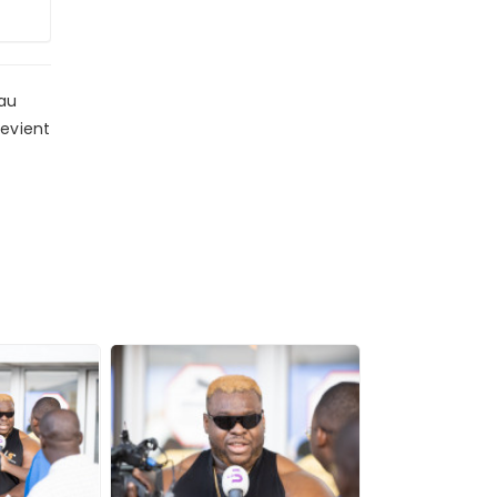
 au
devient