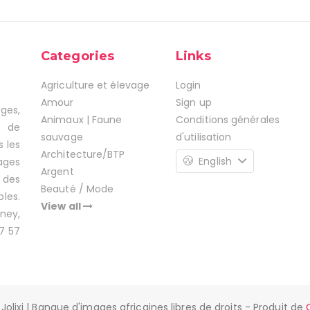
Categories
Links
Agriculture et élevage
Login
Amour
Sign up
ages,
Animaux | Faune
Conditions générales
s de
sauvage
d'utilisation
s les
Architecture/BTP
English
ages
Argent
 des
Beauté / Mode
les.
View all
ney,
7 57
Jolixi | Banque d'images africaines libres de droits - Produit de