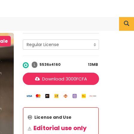
iale
5536x4160
13MB
L
Download
3000
FCFA
License and Use
Editorial use only