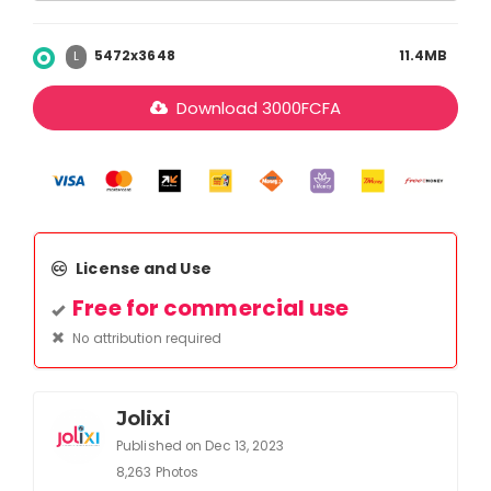
5472x3648
11.4MB
L
Download
3000
FCFA
License and Use
Free for commercial use
No attribution required
Jolixi
Published on Dec 13, 2023
8,263 Photos