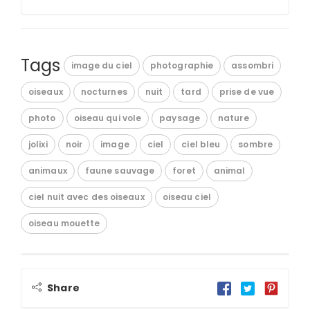
Tags
image du ciel
photographie
assombri
oiseaux
nocturnes
nuit
tard
prise de vue
photo
oiseau qui vole
paysage
nature
jolixi
noir
image
ciel
ciel bleu
sombre
animaux
faune sauvage
foret
animal
ciel nuit avec des oiseaux
oiseau ciel
oiseau mouette
Share