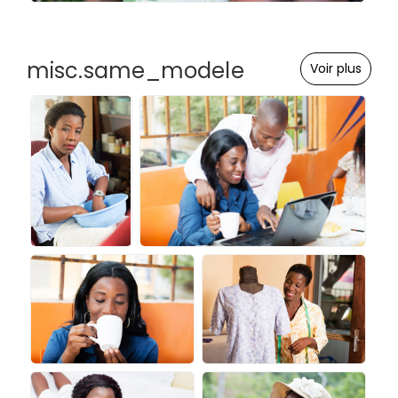
misc.same_modele
Voir plus