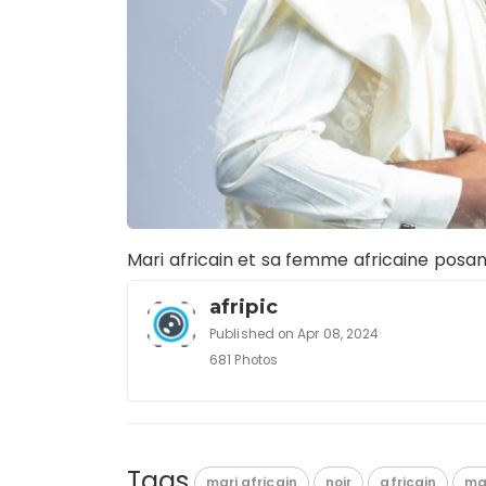
Mari africain et sa femme africaine posan
afripic
Published on Apr 08, 2024
681 Photos
Tags
mari africain
noir
africain
ma