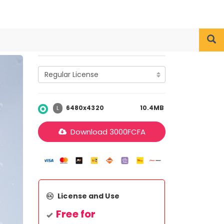
6480x4320
10.4MB
L
Download
3000
FCFA
License and Use
Free for