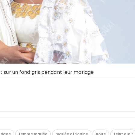
t sur un fond gris pendant leur mariage
riage
femme mariée
mariée africaine
noire
teint clair