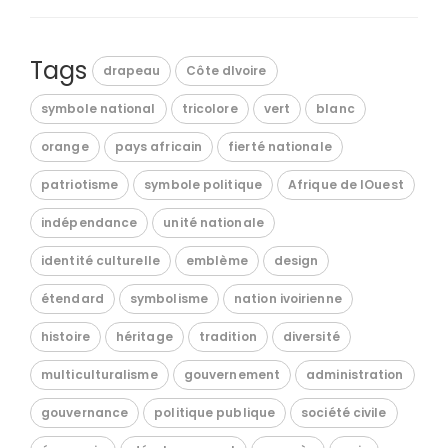
Tags
drapeau
Côte dIvoire
symbole national
tricolore
vert
blanc
orange
pays africain
fierté nationale
patriotisme
symbole politique
Afrique de lOuest
indépendance
unité nationale
identité culturelle
emblème
design
étendard
symbolisme
nation ivoirienne
histoire
héritage
tradition
diversité
multiculturalisme
gouvernement
administration
gouvernance
politique publique
société civile