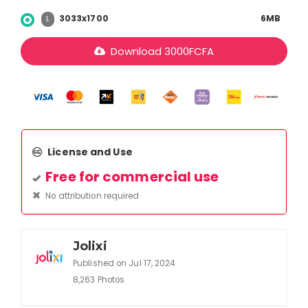
3033x1700
6MB
L
Download
3000
FCFA
License and Use
Free for commercial use
No attribution required
Jolixi
Published on Jul 17, 2024
8,263 Photos