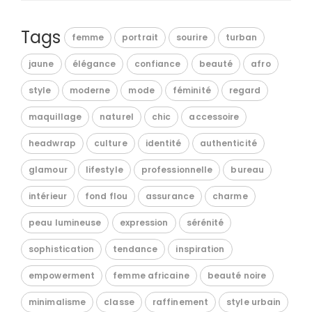
Tags
femme
portrait
sourire
turban
jaune
élégance
confiance
beauté
afro
style
moderne
mode
féminité
regard
maquillage
naturel
chic
accessoire
headwrap
culture
identité
authenticité
glamour
lifestyle
professionnelle
bureau
intérieur
fond flou
assurance
charme
peau lumineuse
expression
sérénité
sophistication
tendance
inspiration
empowerment
femme africaine
beauté noire
minimalisme
classe
raffinement
style urbain