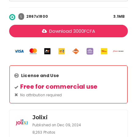
2867x1800
3.1MB
L
Download
3000
FCFA
License and Use
Free for commercial use
No attribution required
Jolixi
Published on Dec 09, 2024
8,263 Photos