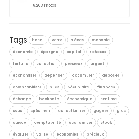
8,263 Photos
Tags
bocal
verre
pièces
monnaie
économie
épargne
capital
richesse
fortune
collection
précieux
argent
économiser
dépenser
accumuler
déposer
comptabiliser
piles
pécuniaire
finances
échange
banknote
économique
centime
sous
spécimen
collectionner
gagner
gros
caisse
comptabilité
économiser
stock
évaluer
valise
économies
précieux