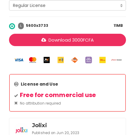
5600x3733
11MB
L
Download
3000
FCFA
License and Use
Free for commercial use
No attribution required
Jolixi
Published on Jun 20, 2023