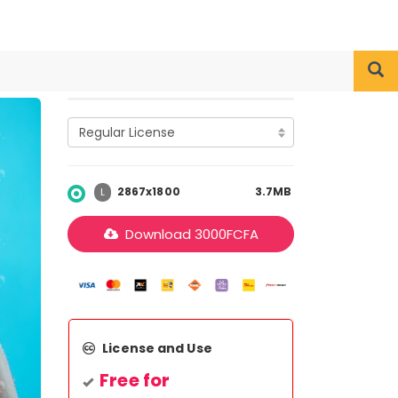
2867x1800
3.7MB
L
Download
3000
FCFA
License and Use
Free for