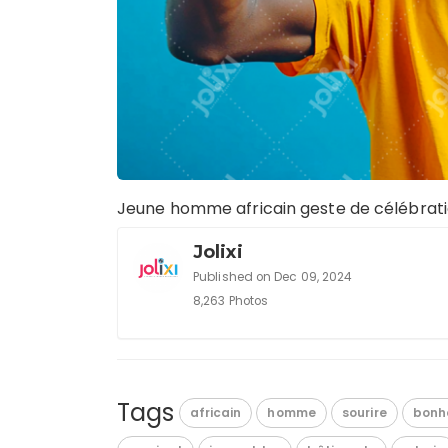
Jeune homme africain geste de célébratio
Jolixi
Published on Dec 09, 2024
8,263 Photos
Tags
africain
homme
sourire
bonh