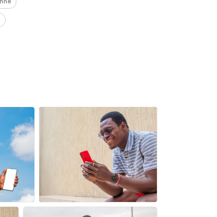
nne
r