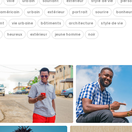
ville
urbain
souriant
extérieur
style de vie
perso
oaméricain
urbain
extérieur
portrait
sourire
bonheu
ant
vie urbaine
bâtiments
architecture
style de vie
heureux
extérieur
jeune homme
noir