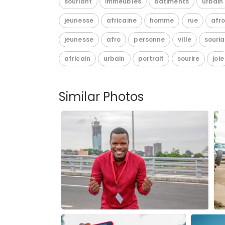
souriant
immeubles
bâtiments
urbain
jeunesse
africaine
homme
rue
afr
jeunesse
afro
personne
ville
souri
africain
urbain
portrait
sourire
joie
Similar Photos