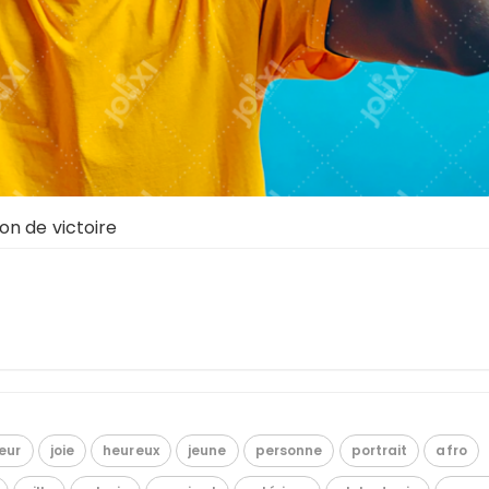
n de victoire
eur
joie
heureux
jeune
personne
portrait
afro