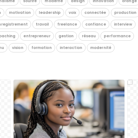
nalisme
sourire
moderne
design
innovation
orange
n
motivation
leadership
voix
connectée
production
nregistrement
travail
freelance
confiance
interview
oaching
entrepreneur
gestion
réseau
performance
nu
vision
formation
interaction
modernité