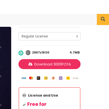
2867x1800
4.7MB
L
Download
3000
FCFA
License and Use
Free for