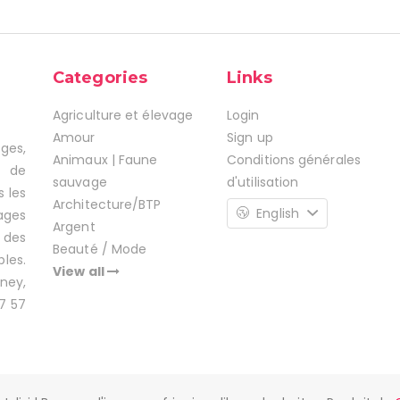
Categories
Links
Agriculture et élevage
Login
Amour
Sign up
ages,
Animaux | Faune
Conditions générales
s de
sauvage
d'utilisation
s les
Architecture/BTP
English
ages
Argent
 des
Beauté / Mode
les.
View all
ney,
7 57