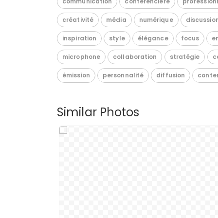
communication
conférencière
profession
créativité
média
numérique
discussio
inspiration
style
élégance
focus
e
microphone
collaboration
stratégie
c
émission
personnalité
diffusion
conte
Similar Photos