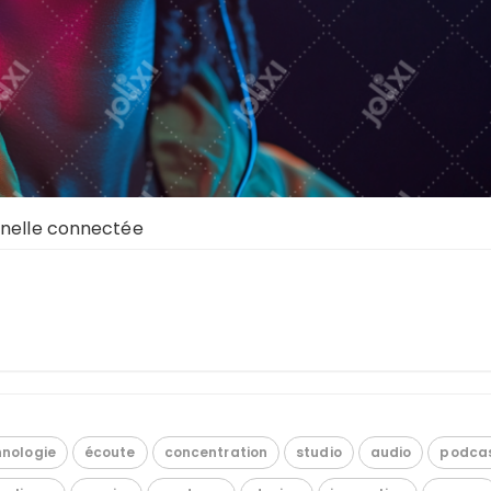
nnelle connectée
hnologie
écoute
concentration
studio
audio
podca