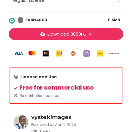
6016x4000
11.5MB
L
Download
3000
FCFA
License and Use
Free for commercial use
No attribution required
vystekimages
Published on Apr 16, 2025
1,251 Photos