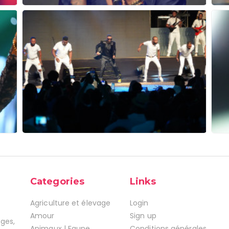
Categories
Links
Agriculture et élevage
Login
Amour
Sign up
ages,
Animaux | Faune
Conditions générales