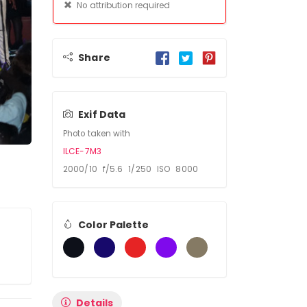
No attribution required
Share
Exif Data
Photo taken with
ILCE-7M3
2000/10 f/5.6 1/250 ISO 8000
Color Palette
Details