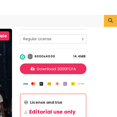
iale
6000x4000
14.4MB
L
Download
3000
FCFA
License and Use
Editorial use only