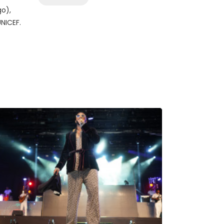
go),
NICEF.