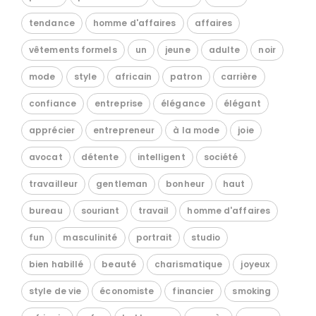
tendance
homme d'affaires
affaires
vêtements formels
un
jeune
adulte
noir
mode
style
africain
patron
carrière
confiance
entreprise
élégance
élégant
apprécier
entrepreneur
à la mode
joie
avocat
détente
intelligent
société
travailleur
gentleman
bonheur
haut
bureau
souriant
travail
homme d'affaires
fun
masculinité
portrait
studio
bien habillé
beauté
charismatique
joyeux
style de vie
économiste
financier
smoking