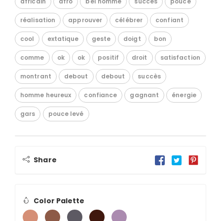
africain
afro
bel homme
succès
pouce
réalisation
approuver
célébrer
confiant
cool
extatique
geste
doigt
bon
comme
ok
ok
positif
droit
satisfaction
montrant
debout
debout
succès
homme heureux
confiance
gagnant
énergie
gars
pouce levé
Share
Color Palette