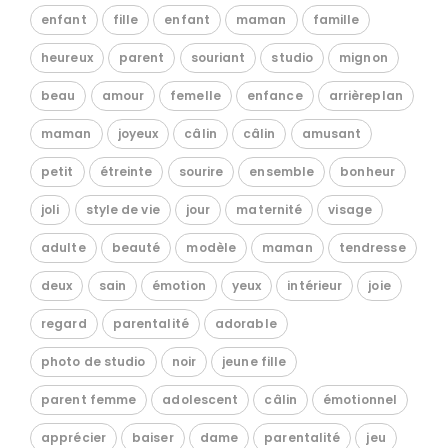
enfant
fille
enfant
maman
famille
heureux
parent
souriant
studio
mignon
beau
amour
femelle
enfance
arrièreplan
maman
joyeux
câlin
câlin
amusant
petit
étreinte
sourire
ensemble
bonheur
joli
style de vie
jour
maternité
visage
adulte
beauté
modèle
maman
tendresse
deux
sain
émotion
yeux
intérieur
joie
regard
parentalité
adorable
photo de studio
noir
jeune fille
parent femme
adolescent
câlin
émotionnel
apprécier
baiser
dame
parentalité
jeu