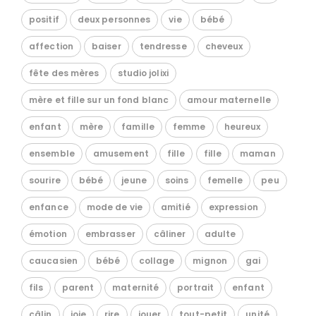
positif
deux personnes
vie
bébé
affection
baiser
tendresse
cheveux
fête des mères
studio jolixi
mère et fille sur un fond blanc
amour maternelle
enfant
mère
famille
femme
heureux
ensemble
amusement
fille
fille
maman
sourire
bébé
jeune
soins
femelle
peu
enfance
mode de vie
amitié
expression
émotion
embrasser
câliner
adulte
caucasien
bébé
collage
mignon
gai
fils
parent
maternité
portrait
enfant
câlin
joie
rire
jouer
tout-petit
unité