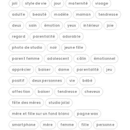
joli
style de vie
jour
maternité
visage
adulte
beauté
modèle
maman
tendresse
deux
sain
émotion
yeux
intérieur
joie
regard
parentalité
adorable
photo de studio
noir
jeune fille
parent femme
adolescent
câlin
émotionnel
apprécier
baiser
dame
parentalité
jeu
positif
deux personnes
vie
bébé
affection
baiser
tendresse
cheveux
fête des mères
studio jolixi
mère et fille sur un fond blanc
pagne wax
smartphone
mère
femme
fille
personne