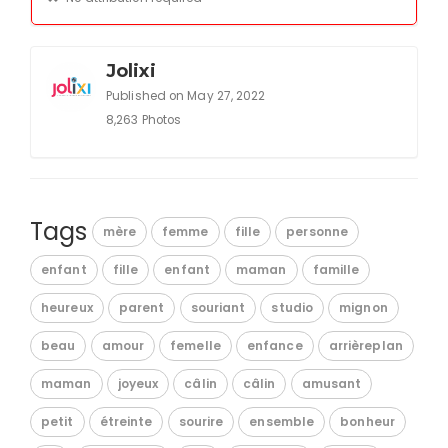
Jolixi
Published on May 27, 2022
8,263 Photos
Tags
mère
femme
fille
personne
enfant
fille
enfant
maman
famille
heureux
parent
souriant
studio
mignon
beau
amour
femelle
enfance
arrièreplan
maman
joyeux
câlin
câlin
amusant
petit
étreinte
sourire
ensemble
bonheur