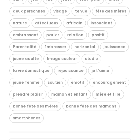
deux personnes
visage
tenue
fête des mères
nature
affectueux
africain
insouciant
embrassant
parler
relation
positif
Parentalité
Embrasser
horizontal
jouissance
jeune adulte
Image couleur
studio
la vie domestique
réjouissance
je t'aime
jeune femme
soutien
émotif
encouragement
prendre plaisir
maman et enfant
mère et fille
bonne fête des mères
bonne fête des mamans
smartphones