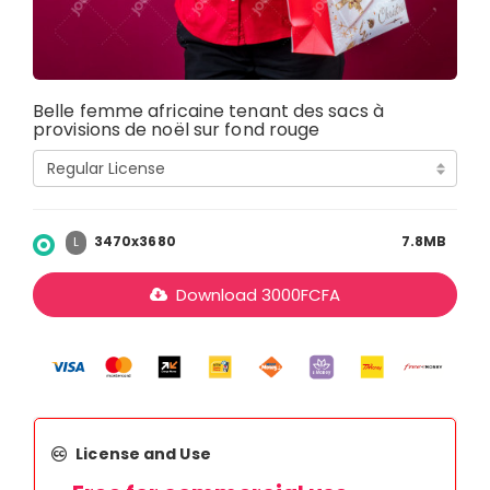
Belle femme africaine tenant des sacs à
provisions de noël sur fond rouge
3470x3680
7.8MB
L
Download
3000
FCFA
License and Use