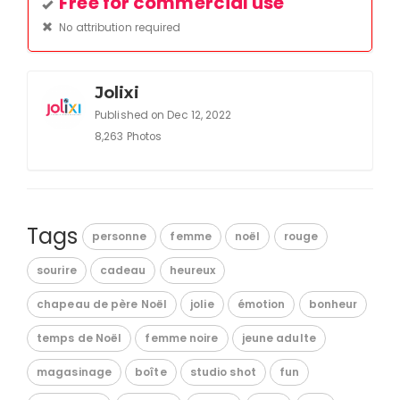
Free for commercial use
No attribution required
Jolixi
Published on Dec 12, 2022
8,263 Photos
Tags
personne
femme
noël
rouge
sourire
cadeau
heureux
chapeau de père Noël
jolie
émotion
bonheur
temps de Noël
femme noire
jeune adulte
magasinage
boîte
studio shot
fun