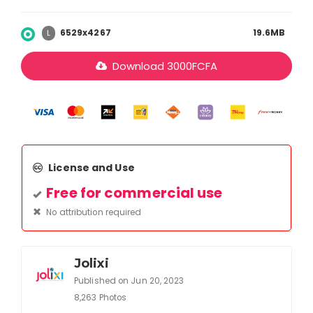
6529x4267
19.6MB
L
Download
3000
FCFA
License and Use
Free for commercial use
No attribution required
Jolixi
Published on Jun 20, 2023
8,263 Photos