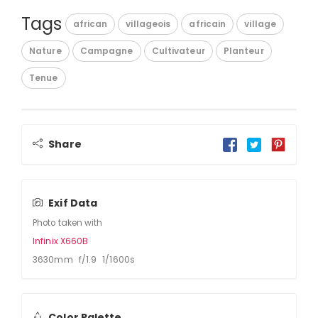
Tags
african
villageois
africain
village
Nature
Campagne
Cultivateur
Planteur
Tenue
Share
Exif Data
Photo taken with
Infinix X660B
3630mm f/1.9 1/1600s
Color Palette