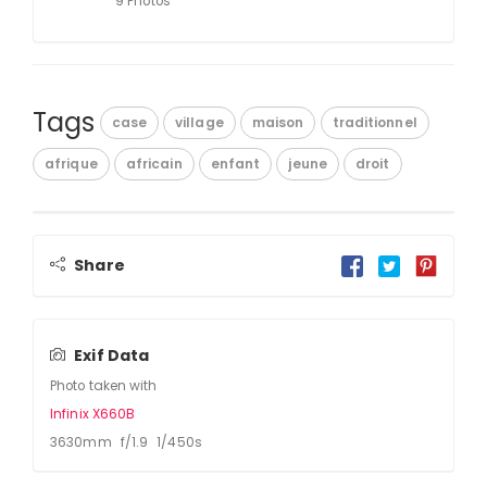
9 Photos
Tags
case
village
maison
traditionnel
afrique
africain
enfant
jeune
droit
Share
Exif Data
Photo taken with
Infinix X660B
3630mm f/1.9 1/450s