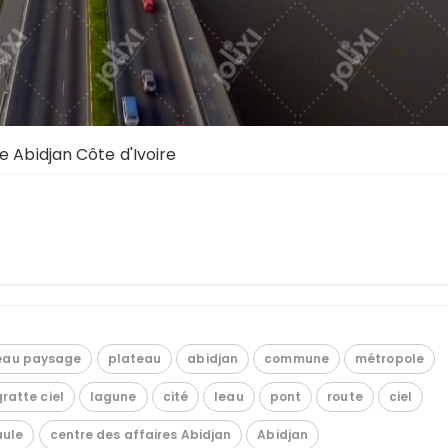
e Abidjan Côte d'Ivoire
eau paysage
plateau
abidjan
commune
métropole
gratte ciel
lagune
cité
leau
pont
route
ciel
aule
centre des affaires Abidjan
Abidjan