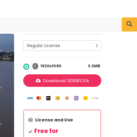
1920x1080
3.2MB
L
Download
3000
FCFA
License and Use
Free for