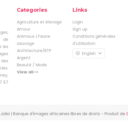
Categories
Links
Agriculture et élevage
Login
Amour
Sign up
ages,
Animaux | Faune
Conditions générales
s de
sauvage
d'utilisation
s les
Architecture/BTP
English
ages
Argent
 des
Beauté / Mode
les.
View all
ney,
7 57
Jolixi | Banque d'images africaines libres de droits - Produit de