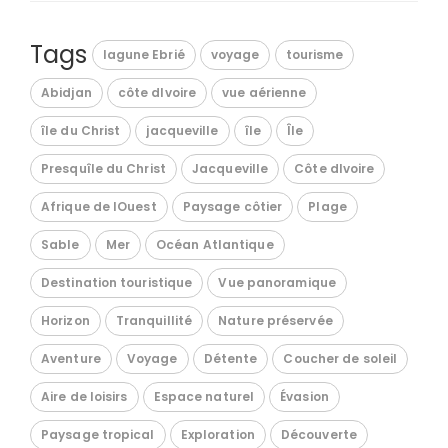
Tags
lagune Ebrié
voyage
tourisme
Abidjan
côte dIvoire
vue aérienne
île du Christ
jacqueville
île
Île
Presquîle du Christ
Jacqueville
Côte dIvoire
Afrique de lOuest
Paysage côtier
Plage
Sable
Mer
Océan Atlantique
Destination touristique
Vue panoramique
Horizon
Tranquillité
Nature préservée
Aventure
Voyage
Détente
Coucher de soleil
Aire de loisirs
Espace naturel
Évasion
Paysage tropical
Exploration
Découverte