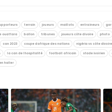
upporteurs
terrain
joueurs
maillots
entraineurs
gar
e ouattara
ballon
tribunes
joueurs côte divoire
photo
can 2023
coupe dafrique des nations
nigéria vs côte divoire
n
la can de lhospitalité
football africain
stade ivoirien
en haller