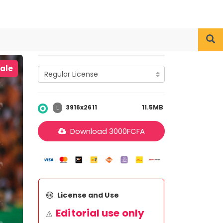
iale
3916x2611
11.5MB
L
Download
3000
FCFA
License and Use
Editorial use only