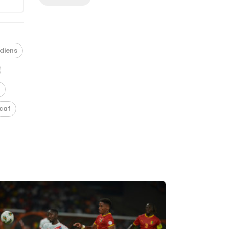
diens
caf