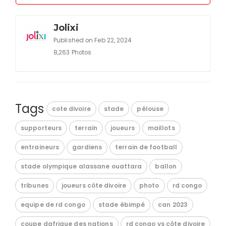
Jolixi
Published on Feb 22, 2024
8,263 Photos
Tags
cote divoire
stade
pélouse
supporteurs
terrain
joueurs
maillots
entraineurs
gardiens
terrain de football
stade olympique alassane ouattara
ballon
tribunes
joueurs côte divoire
photo
rd congo
equipe de rd congo
stade ébimpé
can 2023
coupe dafrique des nations
rd congo vs côte divoire