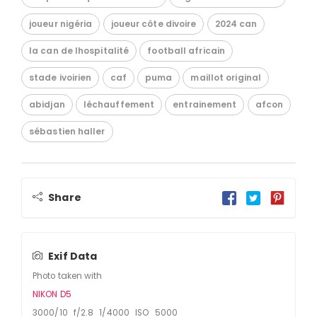
joueur nigéria
joueur côte divoire
2024 can
la can de lhospitalité
football africain
stade ivoirien
caf
puma
maillot original
abidjan
léchauffement
entrainement
afcon
sébastien haller
Share
Exif Data
Photo taken with
NIKON D5
3000/10 f/2.8 1/4000 ISO 5000