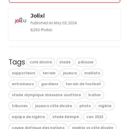
Jolixi
Published on May 02, 2024
8,263 Photos
Tags
cote divoire
stade
pélouse
supporteurs
terrain
joueurs
maillots
entraineurs
gardiens
terrain de football
stade olympique alassane ouattara
ballon
tribunes
joueurs côte divoire
photo
nigéria
equipe de nigéria
stade ébimpé
can 2023
coupe dafrique des nations
nigéria vs côte divoire