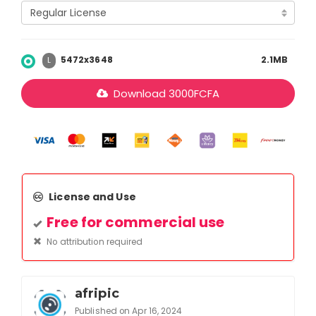
5472x3648
2.1MB
L
Download
3000
FCFA
License and Use
Free for commercial use
No attribution required
afripic
Published on Apr 16, 2024