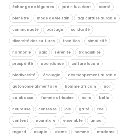
échange de légumes
jardin luxuriant
santé
bienêtre
mode de vie sain
agriculture durable
communauté
partage
solidarité
diversité des cultures
tradition
simplicité
harmonie
paix
sérénité
tranquillité
prospérité
abondance
culture locale
biodiversité
écologie
développement durable
autonomie alimentaire
homme africain
noir
calebasse
femme africaine
noire
belle
heureuse
contente
joie
gaité
rire
content
nourriture
ensemble
amour
regard
couple
dame
homme
madame