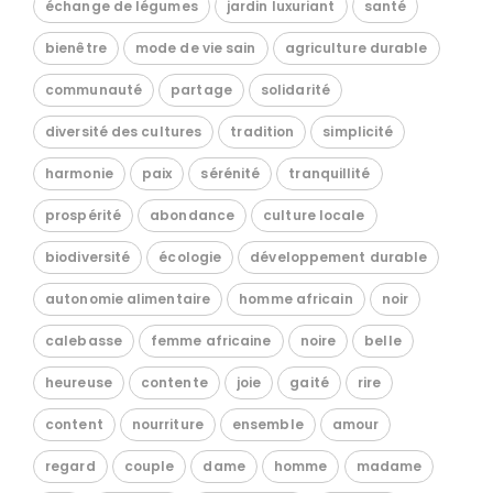
échange de légumes
jardin luxuriant
santé
bienêtre
mode de vie sain
agriculture durable
communauté
partage
solidarité
diversité des cultures
tradition
simplicité
harmonie
paix
sérénité
tranquillité
prospérité
abondance
culture locale
biodiversité
écologie
développement durable
autonomie alimentaire
homme africain
noir
calebasse
femme africaine
noire
belle
heureuse
contente
joie
gaité
rire
content
nourriture
ensemble
amour
regard
couple
dame
homme
madame