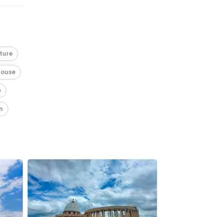
ture
louse
e
n