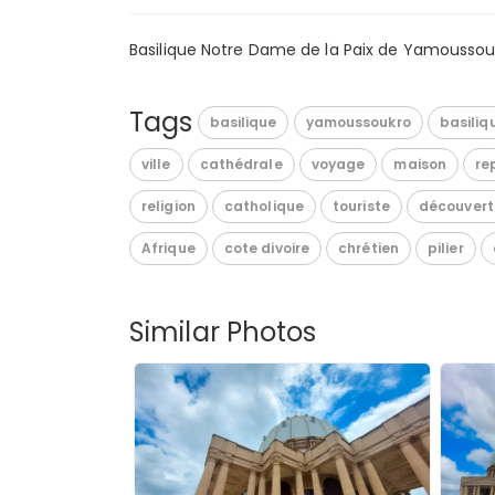
Basilique Notre Dame de la Paix de Yamoussouk
Tags
basilique
yamoussoukro
basili
ville
cathédrale
voyage
maison
re
religion
catholique
touriste
découvert
Afrique
cote divoire
chrétien
pilier
Similar Photos