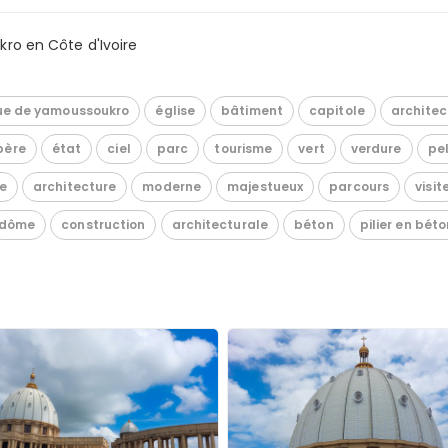
ro en Côte d'Ivoire
que de yamoussoukro
église
bâtiment
capitole
architec
père
état
ciel
parc
tourisme
vert
verdure
pe
e
architecture
moderne
majestueux
parcours
visit
dôme
construction
architecturale
béton
pilier en béto