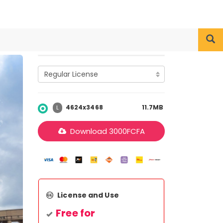
4624x3468
11.7MB
L
Download
3000
FCFA
License and Use
Free for