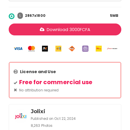
2867x1800
5MB
L
Download
3000
FCFA
License and Use
Free for commercial use
No attribution required
Jolixi
Published on Oct 22, 2024
8,263 Photos