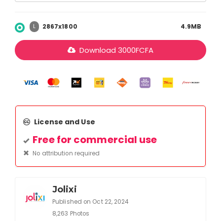
2867x1800
4.9MB
L
Download
3000
FCFA
License and Use
Free for commercial use
No attribution required
Jolixi
Published on Oct 22, 2024
8,263 Photos