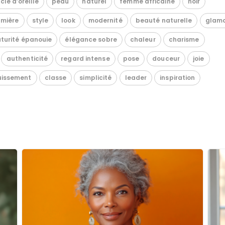
cle d’oreille
peau
naturel
femme africaine
noir
umière
style
look
modernité
beauté naturelle
glam
turité épanouie
élégance sobre
chaleur
charisme
authenticité
regard intense
pose
douceur
joie
issement
classe
simplicité
leader
inspiration