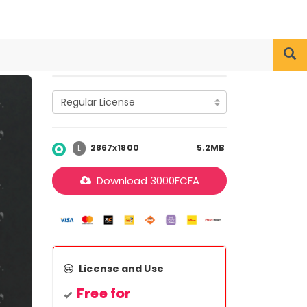
2867x1800
5.2MB
L
Download
3000
FCFA
License and Use
Free for