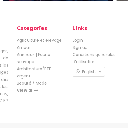
Categories
Links
Agriculture et élevage
Login
Amour
Sign up
ages,
Animaux | Faune
Conditions générales
s de
sauvage
d'utilisation
s les
Architecture/BTP
English
ages
Argent
 des
Beauté / Mode
les.
View all
ney,
7 57