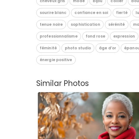
cheveux gris
mode
bijou
collier
bou
sourire blanc
confiance en soi
fierté
l
tenue noire
sophistication
sérénité
ma
professionnalisme
fond rose
expression
féminité
photo studio
âge d’or
épanou
énergie positive
Similar Photos