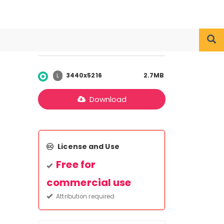
3440x5216
2.7MB
L
Download
License and Use
Free for
commercial use
Attribution required