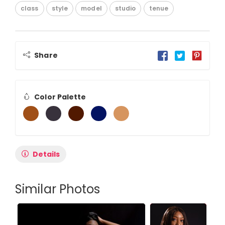
class
style
model
studio
tenue
Share
Color Palette
Details
Similar Photos