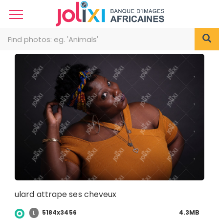
ulard attrape ses cheveux
5184x3456
4.3MB
L